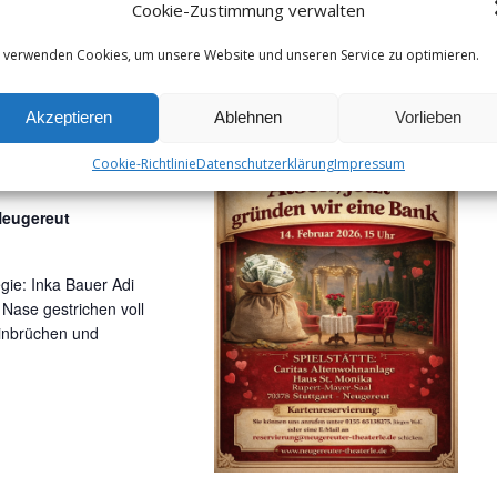
Cookie-Zustimmung verwalten
t
 mit brandneuen,
i
 verwenden Cookies, um unsere Website und unseren Service zu optimieren.
o
n
Akzeptieren
Ablehnen
Vorlieben
wir eine Bank
Cookie-Richtlinie
Datenschutzerklärung
Impressum
Neugereut
ie: Inka Bauer Adi
 Nase gestrichen voll
Einbrüchen und