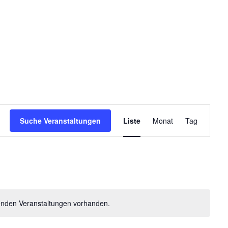
V
Suche Veranstaltungen
Liste
Monat
e
Tag
r
a
n
s
t
a
enden Veranstaltungen vorhanden.
l
t