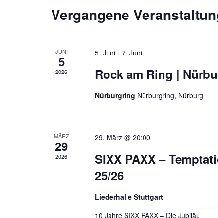
a
Vergangene Veranstaltu
s
w
s
ä
l
e
h
t
l
l
JUNI
5. Juni
-
7. Juni
w
e
5
u
o
n
Rock am Ring | Nürbu
2026
n
r
.
t
Nürburgring
Nürburgring, Nürburg
g
e
e
i
n
n
MÄRZ
29. März @ 20:00
g
29
S
e
SIXX PAXX – Temptati
2026
b
u
25/26
e
c
n
.
Liederhalle Stuttgart
h
S
10 Jahre SIXX PAXX – Die Jubiläums-Te