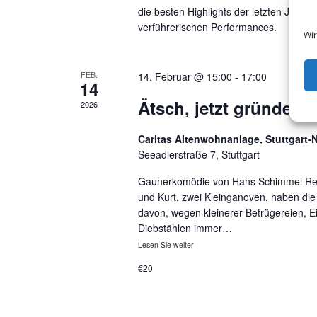
e
u
die besten Highlights der letzten Jahre
c
u
verführerischen Performances.
Wir
h
n
e
n
FEB.
14. Februar @ 15:00
-
17:00
d
14
a
Ätsch, jetzt gründen 
A
c
2026
h
n
V
Caritas Altenwohnanlage, Stuttgart-
s
Seeadlerstraße 7, Stuttgart
e
r
i
Gaunerkomödie von Hans Schimmel Reg
a
und Kurt, zwei Kleinganoven, haben die
c
n
davon, wegen kleinerer Betrügereien, 
s
Diebstählen immer…
h
t
Lesen Sie weiter
Ätsch,
t
jetzt
a
gründen
€20
l
wir
e
eine
t
Bank
n
u