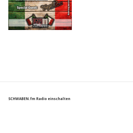
Sidebar
SCHWABEN.fm Radio einschalten