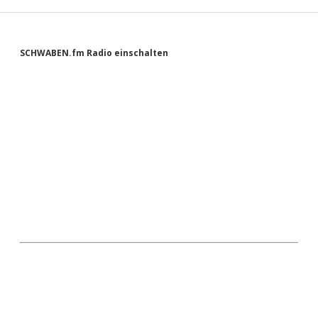
Sidebar
SCHWABEN.fm Radio einschalten