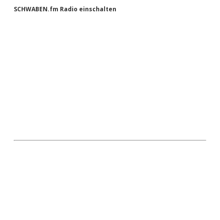
Sidebar
SCHWABEN.fm Radio einschalten