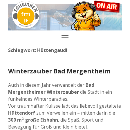
SCHWABEN.fm
Menü
SCHWABEN.fm
öffnen
Schlagwort:
Hüttengaudi
Mail in die Redaktion
Dropdown-
Menü
öffnen
Teilt uns Eure Musikwünsche mit
Veranstaltungen
Dropdown-
Winterzauber Bad Mergentheim
Menü
öffnen
Bei SCHWABEN.fm dabei sein
Veranstaltung einreichen
Sendeplan
Auch in diesem Jahr verwandelt der
Bad
Mergentheimer Winterzauber
die Stadt in ein
Song einreichen
Schwaben.fm
funkelndes Winterparadies.
facebook
instagram
E-
einschalten
Vor traumhafter Kulisse lädt das liebevoll gestaltete
Mail
Hüttendorf
zum Verweilen ein – mitten darin die
300 m² große Eisbahn
, die Spaß, Sport und
Bewegung für Groß und Klein bietet.