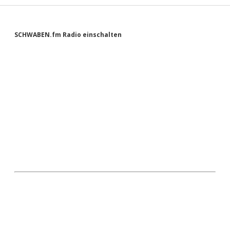
Sidebar
SCHWABEN.fm Radio einschalten