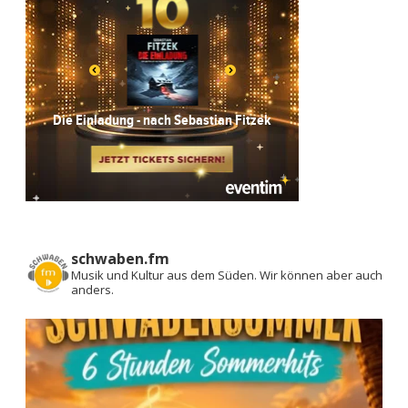
t
i
o
n
schwaben.fm
Musik und Kultur aus dem Süden.
Wir können aber auch
anders.