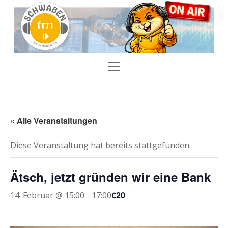
SCHWABEN.fm
Menü
SCHWABEN.fm
öffnen
Mail in die Redaktion
Dropdown-
Menü
öffnen
Teilt uns Eure Musikwünsche mit
Veranstaltungen
Dropdown-
« Alle Veranstaltungen
Menü
öffnen
Bei SCHWABEN.fm dabei sein
Veranstaltung einreichen
Sendeplan
Diese Veranstaltung hat bereits stattgefunden.
Song einreichen
Schwaben.fm
Ätsch, jetzt gründen wir eine Bank
facebook
instagram
E-
einschalten
Mail
€20
14. Februar @ 15:00
-
17:00