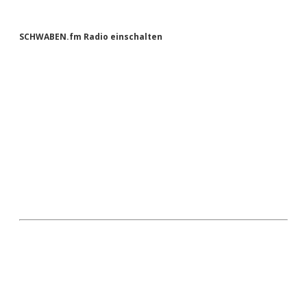
Sidebar
SCHWABEN.fm Radio einschalten